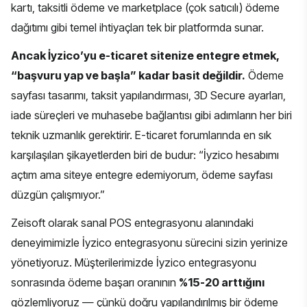
kartı, taksitli ödeme ve marketplace (çok satıcılı) ödeme
dağıtımı gibi temel ihtiyaçları tek bir platformda sunar.
Ancak İyzico’yu e-ticaret sitenize entegre etmek,
“başvuru yap ve başla” kadar basit değildir.
Ödeme
sayfası tasarımı, taksit yapılandırması, 3D Secure ayarları,
iade süreçleri ve muhasebe bağlantısı gibi adımların her biri
teknik uzmanlık gerektirir. E-ticaret forumlarında en sık
karşılaşılan şikayetlerden biri de budur: “İyzico hesabımı
açtım ama siteye entegre edemiyorum, ödeme sayfası
düzgün çalışmıyor.”
Zeisoft olarak
sanal POS entegrasyonu
alanındaki
deneyimimizle İyzico entegrasyonu sürecini sizin yerinize
yönetiyoruz. Müşterilerimizde İyzico entegrasyonu
sonrasında ödeme başarı oranının
%15-20 arttığını
gözlemliyoruz — çünkü doğru yapılandırılmış bir ödeme