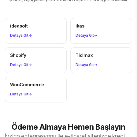
ideasoft
ikas
Detaya Git
→
Detaya Git
→
Shopify
Ticimax
Detaya Git
→
Detaya Git
→
WooCommerce
Detaya Git
→
Ödeme Almaya Hemen Başlayın
İyzico entegrasyonu ile e-ticaret sitenizde kredi