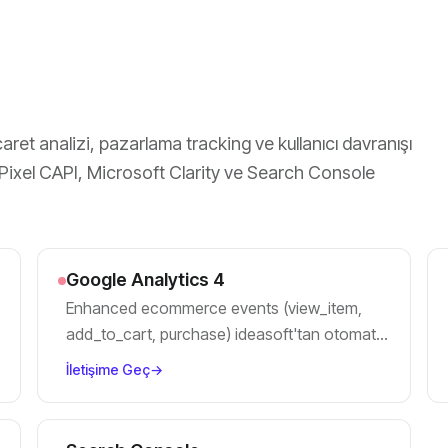
icaret analizi, pazarlama tracking ve kullanıcı davranışı
xel CAPI, Microsoft Clarity ve Search Console
Google Analytics 4
Enhanced ecommerce events (view_item,
add_to_cart, purchase) ideasoft'tan otomatik
tetikleniyor. Türkiye consent mode dahil.
İletişime Geç
→