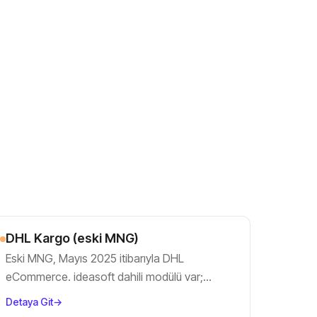
DHL Kargo (eski MNG)
Eski MNG, Mayıs 2025 itibarıyla DHL
eCommerce. ideasoft dahili modülü var;
uluslararası gönderi ve özel yapılandırma için
Detaya Git
→
ek kurulum.