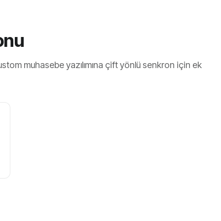
onu
stom muhasebe yazılımına çift yönlü senkron için ek