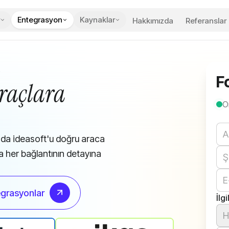
Entegrasyon
Kaynaklar
Hakkımızda
Referanslar
i
F
raçlara
O
We
da ideasoft'u doğru araca
a her bağlantının detayına
grasyonlar
İlg
H