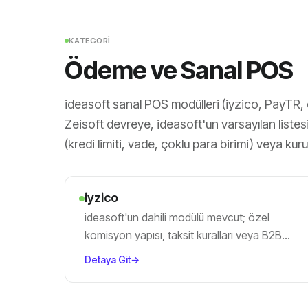
KATEGORI
Ödeme ve Sanal POS
ideasoft sanal POS modülleri (iyzico, PayTR
Zeisoft devreye, ideasoft'un varsayılan liste
(kredi limiti, vade, çoklu para birimi) veya ku
iyzico
ideasoft'un dahili modülü mevcut; özel
komisyon yapısı, taksit kuralları veya B2B
akışlar için ek yapılandırma yapıyoruz.
Detaya Git
→