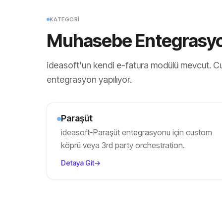
KATEGORI
Muhasebe Entegrasy
ideasoft'un kendi e-fatura modülü mevcut. Cu
entegrasyon yapılıyor.
Paraşüt
ideasoft-Paraşüt entegrasyonu için custom
köprü veya 3rd party orchestration.
Detaya Git
→