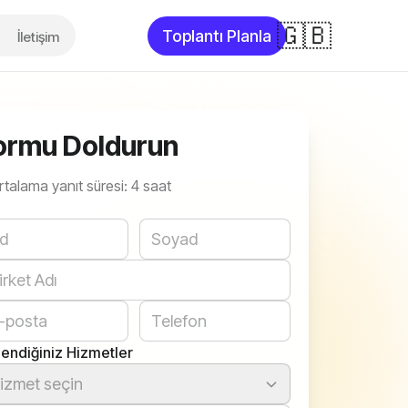
🇬🇧
Toplantı Planla
İletişim
ormu Doldurun
rtalama yanıt süresi: 4 saat
bsite
ilendiğiniz Hizmetler
izmet seçin