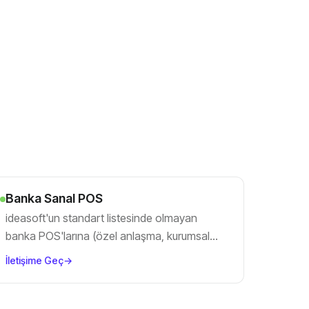
Banka Sanal POS
ideasoft'un standart listesinde olmayan
banka POS'larına (özel anlaşma, kurumsal
POS) doğrudan custom entegrasyon.
İletişime Geç
→