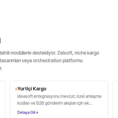
ı
dahili modüllerle destekliyor. Zeisoft, niche kargo
t tasarımları veya orchestration platformu
r.
Yurtiçi Kargo
ideasoft entegrasyonu mevcut; özel anlaşma
kodları ve B2B gönderim akışları için ek
kurulum.
Detaya Git
→