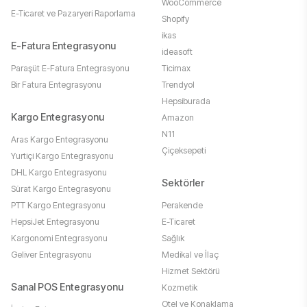
WooCommerce
E-Ticaret ve Pazaryeri Raporlama
Shopify
ikas
E-Fatura Entegrasyonu
ideasoft
Paraşüt E-Fatura Entegrasyonu
Ticimax
Bir Fatura Entegrasyonu
Trendyol
Hepsiburada
Kargo Entegrasyonu
Amazon
N11
Aras Kargo Entegrasyonu
Çiçeksepeti
Yurtiçi Kargo Entegrasyonu
DHL Kargo Entegrasyonu
Sektörler
Sürat Kargo Entegrasyonu
PTT Kargo Entegrasyonu
Perakende
HepsiJet Entegrasyonu
E-Ticaret
Kargonomi Entegrasyonu
Sağlık
Geliver Entegrasyonu
Medikal ve İlaç
Hizmet Sektörü
Sanal POS Entegrasyonu
Kozmetik
Otel ve Konaklama