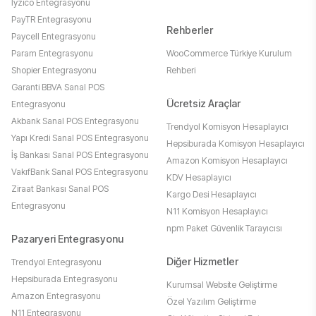
İyzico Entegrasyonu
PayTR Entegrasyonu
Rehberler
Paycell Entegrasyonu
Param Entegrasyonu
WooCommerce Türkiye Kurulum
Shopier Entegrasyonu
Rehberi
Garanti BBVA Sanal POS
Ücretsiz Araçlar
Entegrasyonu
Akbank Sanal POS Entegrasyonu
Trendyol Komisyon Hesaplayıcı
Yapı Kredi Sanal POS Entegrasyonu
Hepsiburada Komisyon Hesaplayıcı
İş Bankası Sanal POS Entegrasyonu
Amazon Komisyon Hesaplayıcı
VakıfBank Sanal POS Entegrasyonu
KDV Hesaplayıcı
Ziraat Bankası Sanal POS
Kargo Desi Hesaplayıcı
Entegrasyonu
N11 Komisyon Hesaplayıcı
npm Paket Güvenlik Tarayıcısı
Pazaryeri Entegrasyonu
Diğer Hizmetler
Trendyol Entegrasyonu
Hepsiburada Entegrasyonu
Kurumsal Website Geliştirme
Amazon Entegrasyonu
Özel Yazılım Geliştirme
N11 Entegrasyonu