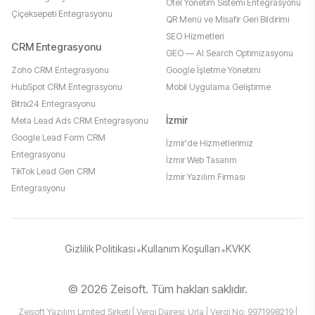
Otel Yönetim Sistemi Entegrasyonu
Çiçeksepeti Entegrasyonu
QR Menü ve Misafir Geri Bildirimi
SEO Hizmetleri
CRM Entegrasyonu
GEO — AI Search Optimizasyonu
Zoho CRM Entegrasyonu
Google İşletme Yönetimi
HubSpot CRM Entegrasyonu
Mobil Uygulama Geliştirme
Bitrix24 Entegrasyonu
İzmir
Meta Lead Ads CRM Entegrasyonu
Google Lead Form CRM
İzmir'de Hizmetlerimiz
Entegrasyonu
İzmir Web Tasarım
TikTok Lead Gen CRM
İzmir Yazılım Firması
Entegrasyonu
Gizlilik Politikası
•
Kullanım Koşulları
•
KVKK
© 2026 Zeisoft. Tüm hakları saklıdır.
Zeisoft Yazılım Limited Şirketi | Vergi Dairesi: Urla | Vergi No: 9971998219 |