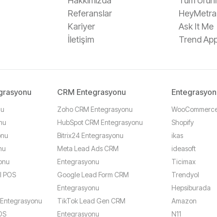
Hakkımızda
Tüm Ürünl
Referanslar
HeyMetra
Kariyer
Ask It Me
İletişim
Trend Ap
grasyonu
CRM Entegrasyonu
Entegrasyon
nu
Zoho CRM Entegrasyonu
WooCommerc
nu
HubSpot CRM Entegrasyonu
Shopify
onu
Bitrix24 Entegrasyonu
ikas
nu
Meta Lead Ads CRM
ideasoft
onu
Entegrasyonu
Ticimax
l POS
Google Lead Form CRM
Trendyol
Entegrasyonu
Hepsiburada
 Entegrasyonu
TikTok Lead Gen CRM
Amazon
POS
Entegrasyonu
N11