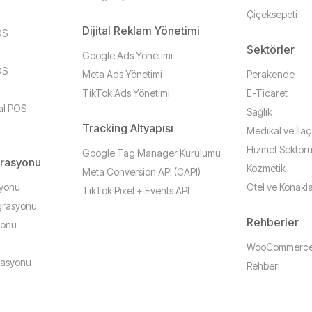
Çiçeksepeti
Dijital Reklam Yönetimi
OS
Sektörler
Google Ads Yönetimi
OS
Meta Ads Yönetimi
Perakende
TikTok Ads Yönetimi
E-Ticaret
al POS
Sağlık
Tracking Altyapısı
Medikal ve İlaç
Hizmet Sektör
Google Tag Manager Kurulumu
grasyonu
Kozmetik
Meta Conversion API (CAPI)
syonu
Otel ve Konak
TikTok Pixel + Events API
grasyonu
Rehberler
yonu
WooCommerce 
rasyonu
Rehberi