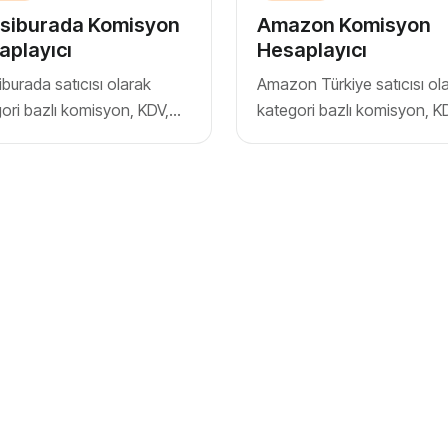
siburada Komisyon
Amazon Komisyon
aplayıcı
Hesaplayıcı
burada satıcısı olarak
Amazon Türkiye satıcısı ol
ori bazlı komisyon, KDV,
kategori bazlı komisyon, K
 ve stopaj sonrası net hak
kargo ve stopaj sonrası ne
ve kâr marjını hesaplayın
ediş ve kâr marjını hesapla