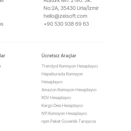
er
Atatürk Mh. 2190. Sk.
No:2A, 35430 Urla/İzmir
hello@zeisoft.com
ps
+90 530 938 69 63
lar
Ücretsiz Araçlar
e
Trendyol Komisyon Hesaplayıcı
Hepsiburada Komisyon
Hesaplayıcı
Amazon Komisyon Hesaplayıcı
KDV Hesaplayıcı
Kargo Desi Hesaplayıcı
N11 Komisyon Hesaplayıcı
npm Paket Güvenlik Tarayıcısı