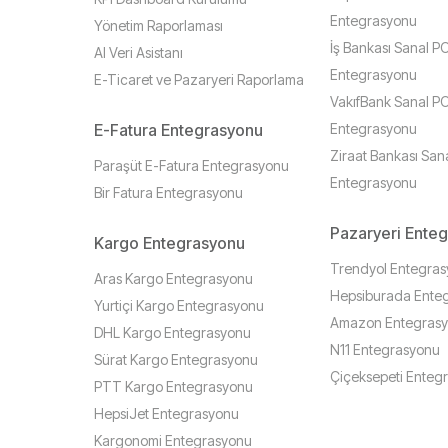
Entegrasyonu
Yönetim Raporlaması
İş Bankası Sanal P
AI Veri Asistanı
Entegrasyonu
E-Ticaret ve Pazaryeri Raporlama
VakıfBank Sanal P
E-Fatura Entegrasyonu
Entegrasyonu
Ziraat Bankası San
Paraşüt E-Fatura Entegrasyonu
Entegrasyonu
Bir Fatura Entegrasyonu
Pazaryeri Ente
Kargo Entegrasyonu
Trendyol Entegra
Aras Kargo Entegrasyonu
Hepsiburada Ente
Yurtiçi Kargo Entegrasyonu
Amazon Entegras
DHL Kargo Entegrasyonu
N11 Entegrasyonu
Sürat Kargo Entegrasyonu
Çiçeksepeti Enteg
PTT Kargo Entegrasyonu
HepsiJet Entegrasyonu
Kargonomi Entegrasyonu