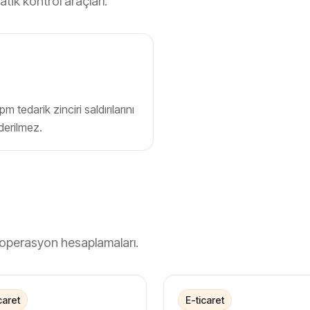
ratik kontrol araçları.
 tedarik zinciri saldırılarını
derilmez.
 operasyon hesaplamaları.
caret
E-ticaret