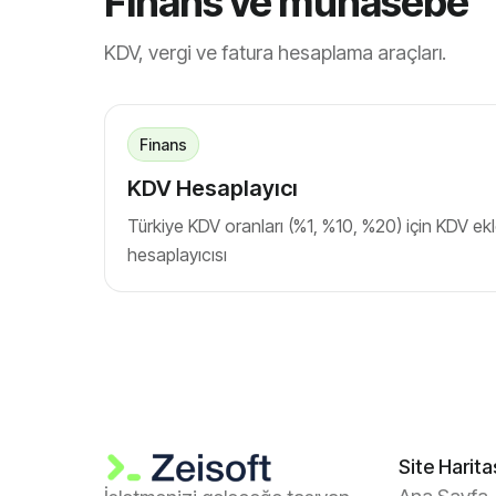
Finans ve muhasebe
KDV, vergi ve fatura hesaplama araçları.
Finans
KDV Hesaplayıcı
Türkiye KDV oranları (%1, %10, %20) için KDV e
hesaplayıcısı
Site Harita