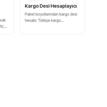
Kargo Desi Hesaplayıcı
Paket boyutlarından kargo desi
arak
hesabı: Türkiye kargo
DV,
firmalarının (Aras, Yurtiçi, DHL
t hak
Kargo, PTT) standart formülü
yın