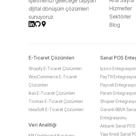
Ana Sayfa
İşletmenizi geleceğe taşıyan
Hizmetler
dijital dönüşüm çözümleri
Sektörler
sunuyoruz
Blog
E-Ticaret Çözümleri
Sanal POS Ente
Shopify E-Ticaret Çözümleri
İyzico Entegrasyo
WooCommerce E-Ticaret
PayTR Entegrasyo
Çözümleri
Paycell Entegrasy
İkas E-Ticaret Çözümleri
Param Entegrasyo
Ticimax E-Ticaret Çözümleri
Shopier Entegrasy
IdeaSoft E-Ticaret Çözümleri
Garanti BBVA Sana
Entegrasyonu
Veri Analitiği
Akbank Sanal POS
Yapı Kredi Sanal 
KPI Dashboard Kurulumu