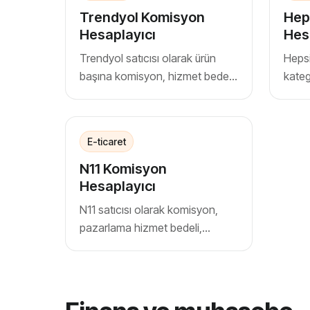
Trendyol Komisyon
Hep
Hesaplayıcı
Hes
Trendyol satıcısı olarak ürün
Hepsi
başına komisyon, hizmet bedeli
kateg
ve net kâr marjını yaklaşık olarak
kargo
hesaplayın
ediş 
E-ticaret
N11 Komisyon
Hesaplayıcı
N11 satıcısı olarak komisyon,
pazarlama hizmet bedeli,
pazaryeri hizmet bedeli, KDV ve
stopaj sonrası net kâr
hesaplayın