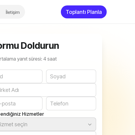
Toplantı Planla
İletişim
ormu Doldurun
rtalama yanıt süresi: 4 saat
bsite
ilendiğiniz Hizmetler
izmet seçin