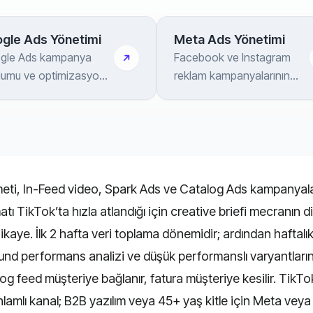
gle Ads Yönetimi
Meta Ads Yönetimi
gle Ads kampanya
Facebook ve Instagram
lumu ve optimizasyonu
reklam kampanyalarının
earch, Performance
kurulumu ve optimizasyonu
, Shopping, YouTube
— CAPI entegrasyonuyla
isplay ağı
birlikte
eti, In-Feed video, Spark Ads ve Catalog Ads kampanyala
atı TikTok’ta hızla atlandığı için creative briefi mecranın d
 hikaye. İlk 2 hafta veri toplama dönemidir; ardından haftal
sound performans analizi ve düşük performanslı varyantları
alog feed müşteriye bağlanır, fatura müşteriye kesilir. Ti
lamlı kanal; B2B yazılım veya 45+ yaş kitle için Meta veya 