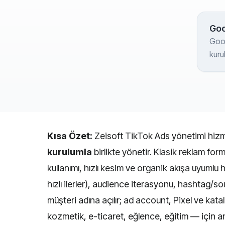
Goo
Goo
kuru
— S
Max
ve D
Kısa Özet:
Zeisoft TikTok Ads yönetimi hizm
kurulumla
birlikte yönetir. Klasik reklam form
kullanımı, hızlı kesim ve organik akışa uyumlu
hızlı ilerler), audience iterasyonu, hashtag/
müşteri adına açılır; ad account, Pixel ve kat
kozmetik, e-ticaret, eğlence, eğitim — için an