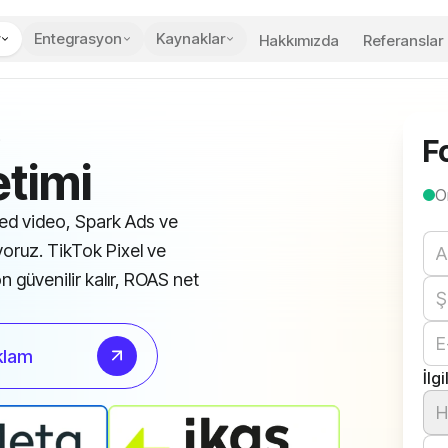
Entegrasyon
Kaynaklar
Hakkımızda
Referanslar
F
i
timi
O
eed video, Spark Ads ve
We
yoruz. TikTok Pixel ve
n güvenilir kalır, ROAS net
eklam
İlg
H