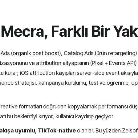
r Mecra, Farklı Bir Y
k Ads (organik post boost), Catalog Ads (ürün retargetin
izasyonunu ve attribution altyapısının (Pixel + Events API) 
te kurar; iOS attribution kayıpları server-side event akışıy
dience stratejisi, kampanya kurulumu, test ve öğrenme, o
eative formatları doğrudan kopyalamak performansı düşürü
ı bu beklentiyi kırıyor, kullanıcı kaydırıp geçiyor.
akışa uyumlu, TikTok-native
olanlar. Bu yüzden Zeisof