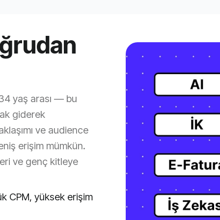
oğrudan
-34 yaş arası — bu
ak giderek
yaklaşımı ve audience
eniş erişim mümkün.
eri ve genç kitleye
k CPM, yüksek erişim