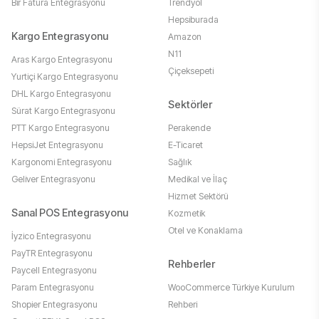
Bir Fatura Entegrasyonu
Trendyol
Hepsiburada
Kargo Entegrasyonu
Amazon
N11
Aras Kargo Entegrasyonu
Çiçeksepeti
Yurtiçi Kargo Entegrasyonu
DHL Kargo Entegrasyonu
Sektörler
Sürat Kargo Entegrasyonu
PTT Kargo Entegrasyonu
Perakende
HepsiJet Entegrasyonu
E-Ticaret
Kargonomi Entegrasyonu
Sağlık
Geliver Entegrasyonu
Medikal ve İlaç
Hizmet Sektörü
Sanal POS Entegrasyonu
Kozmetik
Otel ve Konaklama
İyzico Entegrasyonu
PayTR Entegrasyonu
Rehberler
Paycell Entegrasyonu
Param Entegrasyonu
WooCommerce Türkiye Kurulum
Shopier Entegrasyonu
Rehberi