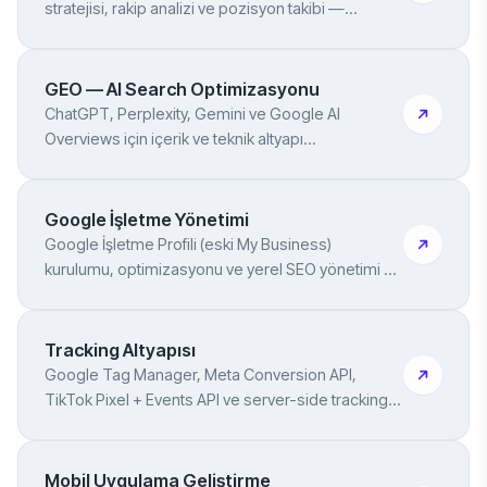
stratejisi, rakip analizi ve pozisyon takibi —
sıralamayı veriyle yönetiyoruz
GEO — AI Search Optimizasyonu
ChatGPT, Perplexity, Gemini ve Google AI
Overviews için içerik ve teknik altyapı
optimizasyonu — AI'larda görünür olun
Google İşletme Yönetimi
Google İşletme Profili (eski My Business)
kurulumu, optimizasyonu ve yerel SEO yönetimi —
haritalarda görünürlük
Tracking Altyapısı
Google Tag Manager, Meta Conversion API,
TikTok Pixel + Events API ve server-side tracking
kurulumu — reklam ve analitik için doğru veri akışı
Mobil Uygulama Geliştirme