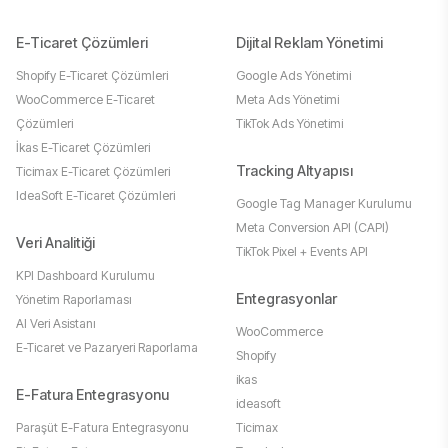
E-Ticaret Çözümleri
Dijital Reklam Yönetimi
Shopify E-Ticaret Çözümleri
Google Ads Yönetimi
WooCommerce E-Ticaret
Meta Ads Yönetimi
Çözümleri
TikTok Ads Yönetimi
İkas E-Ticaret Çözümleri
Tracking Altyapısı
Ticimax E-Ticaret Çözümleri
IdeaSoft E-Ticaret Çözümleri
Google Tag Manager Kurulumu
Meta Conversion API (CAPI)
Veri Analitiği
TikTok Pixel + Events API
KPI Dashboard Kurulumu
Entegrasyonlar
Yönetim Raporlaması
AI Veri Asistanı
WooCommerce
E-Ticaret ve Pazaryeri Raporlama
Shopify
ikas
E-Fatura Entegrasyonu
ideasoft
Paraşüt E-Fatura Entegrasyonu
Ticimax