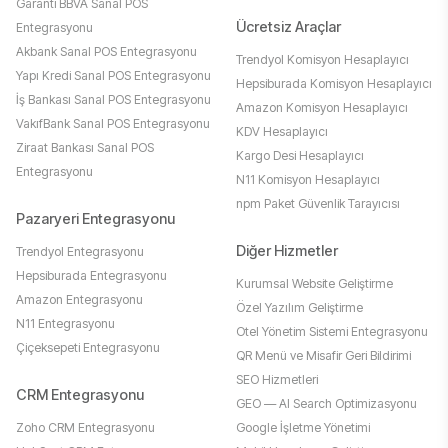
Garanti BBVA Sanal POS
Ücretsiz Araçlar
Entegrasyonu
Akbank Sanal POS Entegrasyonu
Trendyol Komisyon Hesaplayıcı
Yapı Kredi Sanal POS Entegrasyonu
Hepsiburada Komisyon Hesaplayıcı
İş Bankası Sanal POS Entegrasyonu
Amazon Komisyon Hesaplayıcı
VakıfBank Sanal POS Entegrasyonu
KDV Hesaplayıcı
Ziraat Bankası Sanal POS
Kargo Desi Hesaplayıcı
Entegrasyonu
N11 Komisyon Hesaplayıcı
npm Paket Güvenlik Tarayıcısı
Pazaryeri Entegrasyonu
Diğer Hizmetler
Trendyol Entegrasyonu
Hepsiburada Entegrasyonu
Kurumsal Website Geliştirme
Amazon Entegrasyonu
Özel Yazılım Geliştirme
N11 Entegrasyonu
Otel Yönetim Sistemi Entegrasyonu
Çiçeksepeti Entegrasyonu
QR Menü ve Misafir Geri Bildirimi
SEO Hizmetleri
CRM Entegrasyonu
GEO — AI Search Optimizasyonu
Zoho CRM Entegrasyonu
Google İşletme Yönetimi