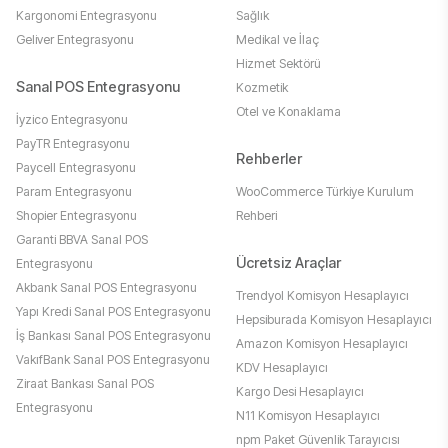
Kargonomi Entegrasyonu
Sağlık
Geliver Entegrasyonu
Medikal ve İlaç
Hizmet Sektörü
Sanal POS Entegrasyonu
Kozmetik
Otel ve Konaklama
İyzico Entegrasyonu
PayTR Entegrasyonu
Rehberler
Paycell Entegrasyonu
Param Entegrasyonu
WooCommerce Türkiye Kurulum
Shopier Entegrasyonu
Rehberi
Garanti BBVA Sanal POS
Ücretsiz Araçlar
Entegrasyonu
Akbank Sanal POS Entegrasyonu
Trendyol Komisyon Hesaplayıcı
Yapı Kredi Sanal POS Entegrasyonu
Hepsiburada Komisyon Hesaplayıcı
İş Bankası Sanal POS Entegrasyonu
Amazon Komisyon Hesaplayıcı
VakıfBank Sanal POS Entegrasyonu
KDV Hesaplayıcı
Ziraat Bankası Sanal POS
Kargo Desi Hesaplayıcı
Entegrasyonu
N11 Komisyon Hesaplayıcı
npm Paket Güvenlik Tarayıcısı