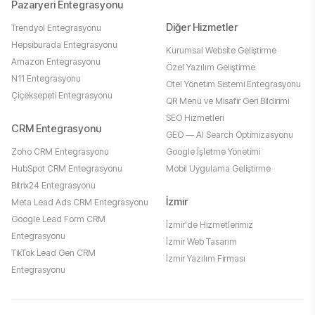
Pazaryeri Entegrasyonu
Diğer Hizmetler
Trendyol Entegrasyonu
Hepsiburada Entegrasyonu
Kurumsal Website Geliştirme
Amazon Entegrasyonu
Özel Yazılım Geliştirme
N11 Entegrasyonu
Otel Yönetim Sistemi Entegrasyonu
Çiçeksepeti Entegrasyonu
QR Menü ve Misafir Geri Bildirimi
SEO Hizmetleri
CRM Entegrasyonu
GEO — AI Search Optimizasyonu
Zoho CRM Entegrasyonu
Google İşletme Yönetimi
HubSpot CRM Entegrasyonu
Mobil Uygulama Geliştirme
Bitrix24 Entegrasyonu
İzmir
Meta Lead Ads CRM Entegrasyonu
Google Lead Form CRM
İzmir'de Hizmetlerimiz
Entegrasyonu
İzmir Web Tasarım
TikTok Lead Gen CRM
İzmir Yazılım Firması
Entegrasyonu