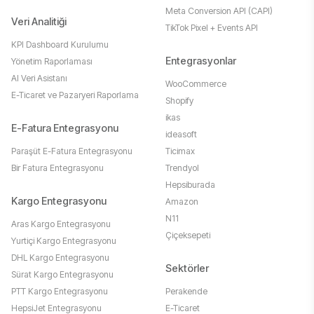
Meta Conversion API (CAPI)
Veri Analitiği
TikTok Pixel + Events API
KPI Dashboard Kurulumu
Entegrasyonlar
Yönetim Raporlaması
AI Veri Asistanı
WooCommerce
E-Ticaret ve Pazaryeri Raporlama
Shopify
ikas
E-Fatura Entegrasyonu
ideasoft
Paraşüt E-Fatura Entegrasyonu
Ticimax
Bir Fatura Entegrasyonu
Trendyol
Hepsiburada
Kargo Entegrasyonu
Amazon
N11
Aras Kargo Entegrasyonu
Çiçeksepeti
Yurtiçi Kargo Entegrasyonu
DHL Kargo Entegrasyonu
Sektörler
Sürat Kargo Entegrasyonu
PTT Kargo Entegrasyonu
Perakende
HepsiJet Entegrasyonu
E-Ticaret