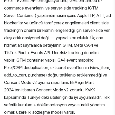
Pixel + Events API entegrasyonunu, GA4 enhanced e-
commerce event’lerini ve server-side tracking (GTM
Server Container) yapılandırmasını içerir. Apple ITP, ATT, ad
blocker’lar ve üçüncü taraf çerez engellemeleri client-side
tracking’in önemli bir kısmını engellediği için server-side veri
akışı artık opsiyonel değil — yapısal zorunluluk. Üç ana
hizmet alt sayfalarda detaylanır: GTM, Meta CAPI ve
TikTok Pixel + Events API. Ücretsiz tracking denetimi
yapılır; GTM container yapısı, GA4 event mapping,
Pixel/CAPI deduplication, e-ticaret event’lerinin (view_item,
add_to_cart, purchase) doğru tetiklenip tetiklenmediği ve
Consent Mode v2 uyumu raporlanır. EEA için Mart
2024’ten itibaren Consent Mode v2 zorunlu; KVKK
kapsamında Türkiye’deki siteler için de iyi uygulamadır. Tek
seferlik kurulum + dökümantasyon veya sürekli yönetim
olmak üzere iki sözleşme modeli vardır.