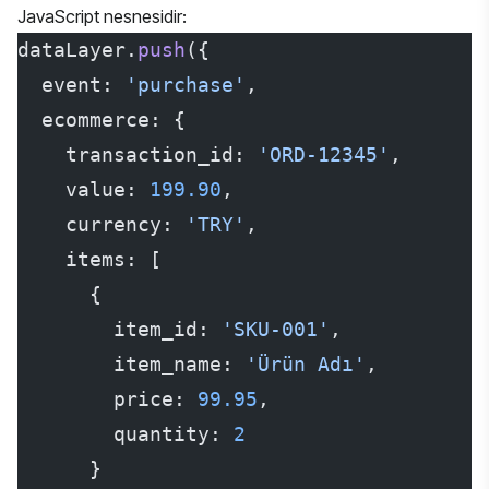
JavaScript nesnesidir:
dataLayer.
push
({
  event: 
'purchase'
,
  ecommerce: {
    transaction_id: 
'ORD-12345'
,
    value: 
199.90
,
    currency: 
'TRY'
,
    items: [
      {
        item_id: 
'SKU-001'
,
        item_name: 
'Ürün Adı'
,
        price: 
99.95
,
        quantity: 
2
      }