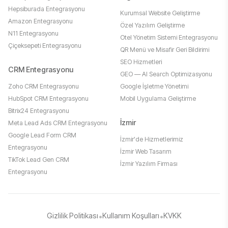
Hepsiburada Entegrasyonu
Kurumsal Website Geliştirme
Amazon Entegrasyonu
Özel Yazılım Geliştirme
N11 Entegrasyonu
Otel Yönetim Sistemi Entegrasyonu
Çiçeksepeti Entegrasyonu
QR Menü ve Misafir Geri Bildirimi
SEO Hizmetleri
CRM Entegrasyonu
GEO — AI Search Optimizasyonu
Zoho CRM Entegrasyonu
Google İşletme Yönetimi
HubSpot CRM Entegrasyonu
Mobil Uygulama Geliştirme
Bitrix24 Entegrasyonu
İzmir
Meta Lead Ads CRM Entegrasyonu
Google Lead Form CRM
İzmir'de Hizmetlerimiz
Entegrasyonu
İzmir Web Tasarım
TikTok Lead Gen CRM
İzmir Yazılım Firması
Entegrasyonu
Gizlilik Politikası
•
Kullanım Koşulları
•
KVKK