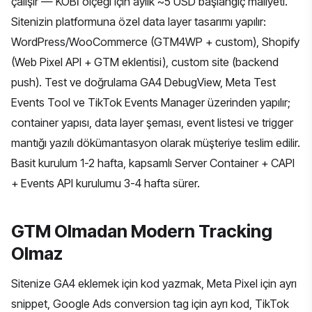
çalışır — KOBİ ölçeği için aylık ~5 USD başlangıç maliyeti.
Sitenizin platformuna özel data layer tasarımı yapılır:
WordPress/WooCommerce (GTM4WP + custom), Shopify
(Web Pixel API + GTM eklentisi), custom site (backend
push). Test ve doğrulama GA4 DebugView, Meta Test
Events Tool ve TikTok Events Manager üzerinden yapılır;
container yapısı, data layer şeması, event listesi ve trigger
mantığı yazılı dökümantasyon olarak müşteriye teslim edilir.
Basit kurulum 1-2 hafta, kapsamlı Server Container + CAPI
+ Events API kurulumu 3-4 hafta sürer.
GTM Olmadan Modern Tracking
Olmaz
Sitenize
GA4
eklemek için kod yazmak,
Meta Pixel
için ayrı
snippet, Google Ads conversion tag için ayrı kod, TikTok