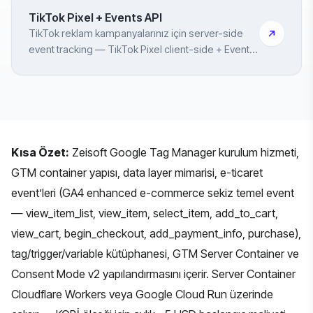
TikTok Pixel + Events API
TikTok reklam kampanyalarınız için server-side
event tracking — TikTok Pixel client-side + Events
API server-side çift kurulum
Kısa Özet:
Zeisoft Google Tag Manager kurulum hizmeti,
GTM container yapısı, data layer mimarisi, e-ticaret
event’leri (GA4 enhanced e-commerce sekiz temel event
— view_item_list, view_item, select_item, add_to_cart,
view_cart, begin_checkout, add_payment_info, purchase),
tag/trigger/variable kütüphanesi, GTM Server Container ve
Consent Mode v2 yapılandırmasını içerir. Server Container
Cloudflare Workers veya Google Cloud Run üzerinde