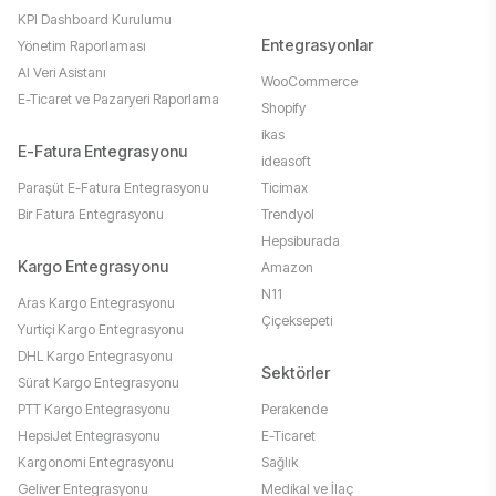
KPI Dashboard Kurulumu
Entegrasyonlar
Yönetim Raporlaması
AI Veri Asistanı
WooCommerce
E-Ticaret ve Pazaryeri Raporlama
Shopify
ikas
E-Fatura Entegrasyonu
ideasoft
Paraşüt E-Fatura Entegrasyonu
Ticimax
Bir Fatura Entegrasyonu
Trendyol
Hepsiburada
Kargo Entegrasyonu
Amazon
N11
Aras Kargo Entegrasyonu
Çiçeksepeti
Yurtiçi Kargo Entegrasyonu
DHL Kargo Entegrasyonu
Sektörler
Sürat Kargo Entegrasyonu
PTT Kargo Entegrasyonu
Perakende
HepsiJet Entegrasyonu
E-Ticaret
Kargonomi Entegrasyonu
Sağlık
Geliver Entegrasyonu
Medikal ve İlaç