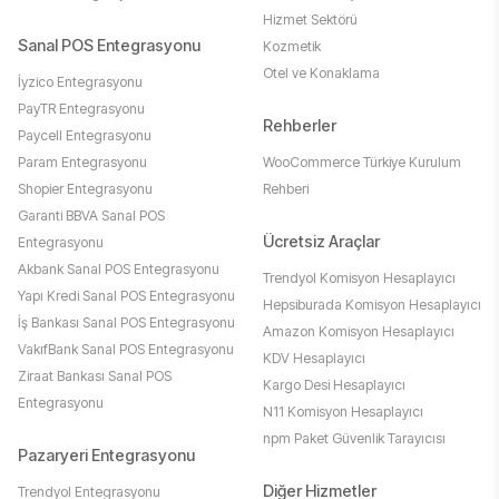
Hizmet Sektörü
Sanal POS Entegrasyonu
Kozmetik
Otel ve Konaklama
İyzico Entegrasyonu
PayTR Entegrasyonu
Rehberler
Paycell Entegrasyonu
Param Entegrasyonu
WooCommerce Türkiye Kurulum
Shopier Entegrasyonu
Rehberi
Garanti BBVA Sanal POS
Ücretsiz Araçlar
Entegrasyonu
Akbank Sanal POS Entegrasyonu
Trendyol Komisyon Hesaplayıcı
Yapı Kredi Sanal POS Entegrasyonu
Hepsiburada Komisyon Hesaplayıcı
İş Bankası Sanal POS Entegrasyonu
Amazon Komisyon Hesaplayıcı
VakıfBank Sanal POS Entegrasyonu
KDV Hesaplayıcı
Ziraat Bankası Sanal POS
Kargo Desi Hesaplayıcı
Entegrasyonu
N11 Komisyon Hesaplayıcı
npm Paket Güvenlik Tarayıcısı
Pazaryeri Entegrasyonu
Diğer Hizmetler
Trendyol Entegrasyonu