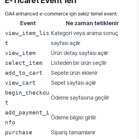
E-Ticaret Event’leri
GA4 enhanced e-commerce için sekiz temel event:
Event
Ne zaman tetiklenir
view_item_lis
Kategori veya arama sonuç
t
sayfası açılır
view_item
Ürün detay sayfası açılır
select_item
Listeden bir ürün seçilir
add_to_cart
Sepete ürün eklenir
view_cart
Sepet sayfası açılır
begin_checkou
Ödeme sayfasına geçilir
t
add_payment_i
Ödeme bilgisi girilir
nfo
purchase
Sipariş tamamlanır