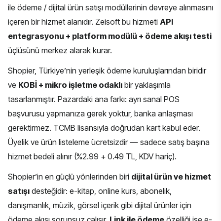
ile ödeme / dijital ürün satışı modüllerinin devreye alınmasını
içeren bir hizmet alanıdır. Zeisoft bu hizmeti
API
entegrasyonu + platform modülü + ödeme akışı testi
üçlüsünü merkez alarak kurar.
Shopier, Türkiye’nin yerleşik ödeme kuruluşlarından biridir
ve
KOBİ + mikro işletme odaklı
bir yaklaşımla
tasarlanmıştır. Pazardaki ana farkı: ayrı sanal POS
başvurusu yapmanıza gerek yoktur, banka anlaşması
gerektirmez. TCMB lisansıyla doğrudan kart kabul eder.
Üyelik ve ürün listeleme ücretsizdir — sadece satış başına
hizmet bedeli alınır (%2.99 + 0.49 TL, KDV hariç).
Shopier’in en güçlü yönlerinden biri
dijital ürün ve hizmet
satışı
desteğidir: e-kitap, online kurs, abonelik,
danışmanlık, müzik, görsel içerik gibi dijital ürünler için
ödeme akışı sorunsuz çalışır.
Link ile ödeme
özelliği ise e-