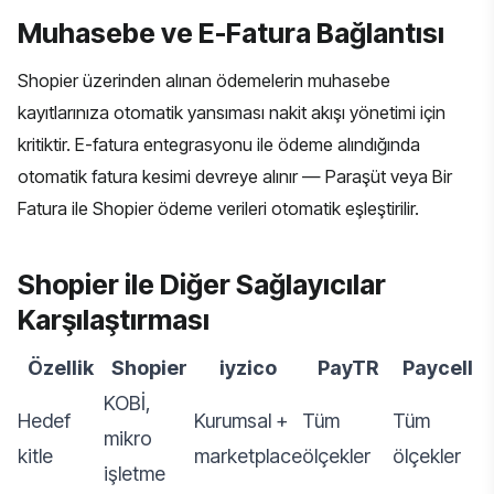
Muhasebe ve E-Fatura Bağlantısı
Shopier üzerinden alınan ödemelerin muhasebe
kayıtlarınıza otomatik yansıması nakit akışı yönetimi için
kritiktir.
E-fatura entegrasyonu
ile ödeme alındığında
otomatik fatura kesimi devreye alınır —
Paraşüt
veya
Bir
Fatura
ile Shopier ödeme verileri otomatik eşleştirilir.
Shopier ile Diğer Sağlayıcılar
Karşılaştırması
Özellik
Shopier
iyzico
PayTR
Paycell
KOBİ,
Hedef
Kurumsal +
Tüm
Tüm
mikro
ö
kitle
marketplace
ölçekler
ölçekler
işletme
p