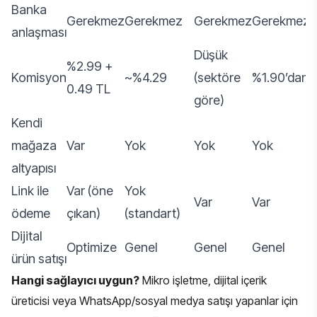
Banka
Gerekmez
Gerekmez
Gerekmez
Gerekmez
anlaşması
Düşük
%2.99 +
Komisyon
~%4.29
(sektöre
%1.90’dan
%
0.49 TL
göre)
Kendi
mağaza
Var
Yok
Yok
Yok
Y
altyapısı
Link ile
Var (öne
Yok
V
Var
Var
ödeme
çıkan)
(standart)
(
Dijital
Optimize
Genel
Genel
Genel
G
ürün satışı
Hangi sağlayıcı uygun?
Mikro işletme, dijital içerik
üreticisi veya WhatsApp/sosyal medya satışı yapanlar için