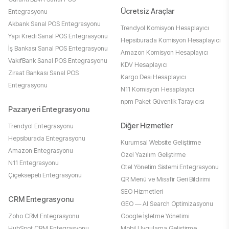
Ücretsiz Araçlar
Entegrasyonu
Akbank Sanal POS Entegrasyonu
Trendyol Komisyon Hesaplayıcı
Yapı Kredi Sanal POS Entegrasyonu
Hepsiburada Komisyon Hesaplayıcı
İş Bankası Sanal POS Entegrasyonu
Amazon Komisyon Hesaplayıcı
VakıfBank Sanal POS Entegrasyonu
KDV Hesaplayıcı
Ziraat Bankası Sanal POS
Kargo Desi Hesaplayıcı
Entegrasyonu
N11 Komisyon Hesaplayıcı
npm Paket Güvenlik Tarayıcısı
Pazaryeri Entegrasyonu
Diğer Hizmetler
Trendyol Entegrasyonu
Hepsiburada Entegrasyonu
Kurumsal Website Geliştirme
Amazon Entegrasyonu
Özel Yazılım Geliştirme
N11 Entegrasyonu
Otel Yönetim Sistemi Entegrasyonu
Çiçeksepeti Entegrasyonu
QR Menü ve Misafir Geri Bildirimi
SEO Hizmetleri
CRM Entegrasyonu
GEO — AI Search Optimizasyonu
Zoho CRM Entegrasyonu
Google İşletme Yönetimi
HubSpot CRM Entegrasyonu
Mobil Uygulama Geliştirme