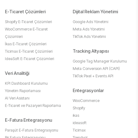
E-Ticaret Çözümleri
Dijital Reklam Yönetimi
Shopify E-Ticaret Çözümleri
Google Ads Yönetimi
WooCommerce E-Ticaret
Meta Ads Yönetimi
Çözümleri
TikTok Ads Yönetimi
İkas E-Ticaret Çözümleri
Tracking Altyapısı
Ticimax E-Ticaret Çözümleri
IdeaSoft E-Ticaret Çözümleri
Google Tag Manager Kurulumu
Meta Conversion API (CAPI)
Veri Analitiği
TikTok Pixel + Events API
KPI Dashboard Kurulumu
Entegrasyonlar
Yönetim Raporlaması
AI Veri Asistanı
WooCommerce
E-Ticaret ve Pazaryeri Raporlama
Shopify
ikas
E-Fatura Entegrasyonu
ideasoft
Paraşüt E-Fatura Entegrasyonu
Ticimax
Bir Fatura Entegrasyonu
Trendyol