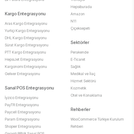
Hepsiburada
Kargo Entegrasyonu
Amazon
N11
Aras Kargo Entegrasyonu
Çiçeksepeti
Yurtiçi Kargo Entegrasyonu
DHL Kargo Entegrasyonu
Sektörler
Sürat Kargo Entegrasyonu
PTT Kargo Entegrasyonu
Perakende
HepsiJet Entegrasyonu
E-Ticaret
Kargonomi Entegrasyonu
Sağlık
Geliver Entegrasyonu
Medikal ve İlaç
Hizmet Sektörü
Sanal POS Entegrasyonu
Kozmetik
Otel ve Konaklama
İyzico Entegrasyonu
PayTR Entegrasyonu
Rehberler
Paycell Entegrasyonu
Param Entegrasyonu
WooCommerce Türkiye Kurulum
Shopier Entegrasyonu
Rehberi
Garanti BBVA Sanal POS