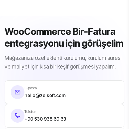
bireysel siparişe e-arşiv, VKN giren kurumsal siparişe e-fatura
Evet. Bir-Fatura tarafı, eklenti sürümü ve WooCommerce/WordPress
otomatik kesilir.
core zaman zaman güncelleniyor. Bakım anlaşması ile bu
güncellemeleri takip edip entegrasyonu güncel tutuyoruz; yeni bir iş
kuralınız çıktığında da uyarlıyoruz.
WooCommerce Bir-Fatura
entegrasyonu için görüşelim
Mağazanıza özel eklenti kurulumu, kurulum süresi
ve maliyet için kısa bir keşif görüşmesi yapalım.
E-posta
hello@zeisoft.com
Telefon
+90 530 938 69 63