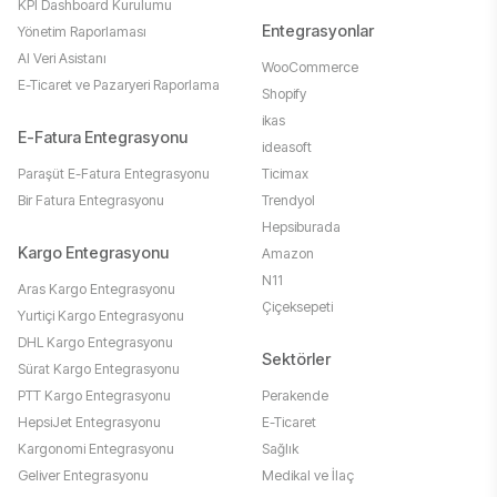
KPI Dashboard Kurulumu
Entegrasyonlar
Yönetim Raporlaması
AI Veri Asistanı
WooCommerce
E-Ticaret ve Pazaryeri Raporlama
Shopify
ikas
E-Fatura Entegrasyonu
ideasoft
Paraşüt E-Fatura Entegrasyonu
Ticimax
Bir Fatura Entegrasyonu
Trendyol
Hepsiburada
Kargo Entegrasyonu
Amazon
N11
Aras Kargo Entegrasyonu
Çiçeksepeti
Yurtiçi Kargo Entegrasyonu
DHL Kargo Entegrasyonu
Sektörler
Sürat Kargo Entegrasyonu
PTT Kargo Entegrasyonu
Perakende
HepsiJet Entegrasyonu
E-Ticaret
Kargonomi Entegrasyonu
Sağlık
Geliver Entegrasyonu
Medikal ve İlaç