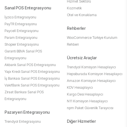
Hizmet Sektörü
Sanal POS Entegrasyonu
Kozmetik
Otel ve Konaklama
İyzico Entegrasyonu
PayTR Entegrasyonu
Rehberler
Paycell Entegrasyonu
Param Entegrasyonu
WooCommerce Türkiye Kurulum
Shopier Entegrasyonu
Rehberi
Garanti BBVA Sanal POS
Ücretsiz Araçlar
Entegrasyonu
Akbank Sanal POS Entegrasyonu
Trendyol Komisyon Hesaplayıcı
Yapı Kredi Sanal POS Entegrasyonu
Hepsiburada Komisyon Hesaplayıcı
İş Bankası Sanal POS Entegrasyonu
Amazon Komisyon Hesaplayıcı
VakıfBank Sanal POS Entegrasyonu
KDV Hesaplayıcı
Ziraat Bankası Sanal POS
Kargo Desi Hesaplayıcı
Entegrasyonu
N11 Komisyon Hesaplayıcı
npm Paket Güvenlik Tarayıcısı
Pazaryeri Entegrasyonu
Diğer Hizmetler
Trendyol Entegrasyonu