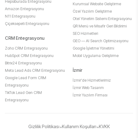
Hepsiburada Entegrasyonu
Kurumsal Website Geliştirme
Amazon Entegrasyonu
Özel Yazılım Geliştirme
N11 Entegrasyonu
Otel Yönetim Sistemi Entegrasyonu
Çiçeksepeti Entegrasyonu
QR Menü ve Misafir Geri Bildirimi
SEO Hizmetleri
CRM Entegrasyonu
GEO — AI Search Optimizasyonu
Zoho CRM Entegrasyonu
Google İşletme Yönetimi
HubSpot CRM Entegrasyonu
Mobil Uygulama Geliştirme
Bitrix24 Entegrasyonu
İzmir
Meta Lead Ads CRM Entegrasyonu
Google Lead Form CRM
İzmir'de Hizmetlerimiz
Entegrasyonu
İzmir Web Tasarım
TikTok Lead Gen CRM
İzmir Yazılım Firması
Entegrasyonu
Gizlilik Politikası
•
Kullanım Koşulları
•
KVKK