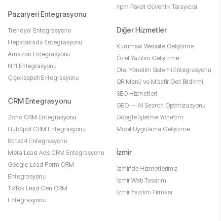
npm Paket Güvenlik Tarayıcısı
Pazaryeri Entegrasyonu
Diğer Hizmetler
Trendyol Entegrasyonu
Hepsiburada Entegrasyonu
Kurumsal Website Geliştirme
Amazon Entegrasyonu
Özel Yazılım Geliştirme
N11 Entegrasyonu
Otel Yönetim Sistemi Entegrasyonu
Çiçeksepeti Entegrasyonu
QR Menü ve Misafir Geri Bildirimi
SEO Hizmetleri
CRM Entegrasyonu
GEO — AI Search Optimizasyonu
Zoho CRM Entegrasyonu
Google İşletme Yönetimi
HubSpot CRM Entegrasyonu
Mobil Uygulama Geliştirme
Bitrix24 Entegrasyonu
İzmir
Meta Lead Ads CRM Entegrasyonu
Google Lead Form CRM
İzmir'de Hizmetlerimiz
Entegrasyonu
İzmir Web Tasarım
TikTok Lead Gen CRM
İzmir Yazılım Firması
Entegrasyonu