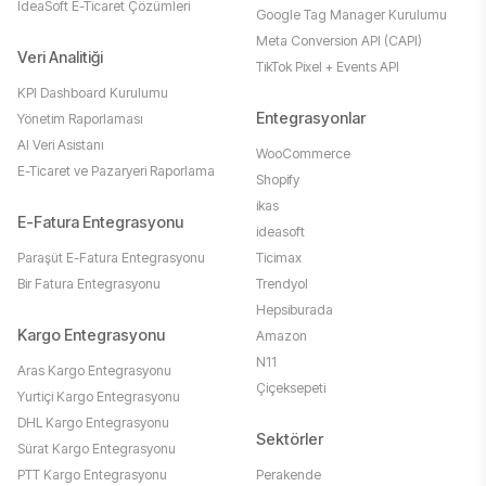
IdeaSoft E-Ticaret Çözümleri
Google Tag Manager Kurulumu
Meta Conversion API (CAPI)
Veri Analitiği
TikTok Pixel + Events API
KPI Dashboard Kurulumu
Entegrasyonlar
Yönetim Raporlaması
AI Veri Asistanı
WooCommerce
E-Ticaret ve Pazaryeri Raporlama
Shopify
ikas
E-Fatura Entegrasyonu
ideasoft
Paraşüt E-Fatura Entegrasyonu
Ticimax
Bir Fatura Entegrasyonu
Trendyol
Hepsiburada
Kargo Entegrasyonu
Amazon
N11
Aras Kargo Entegrasyonu
Çiçeksepeti
Yurtiçi Kargo Entegrasyonu
DHL Kargo Entegrasyonu
Sektörler
Sürat Kargo Entegrasyonu
PTT Kargo Entegrasyonu
Perakende