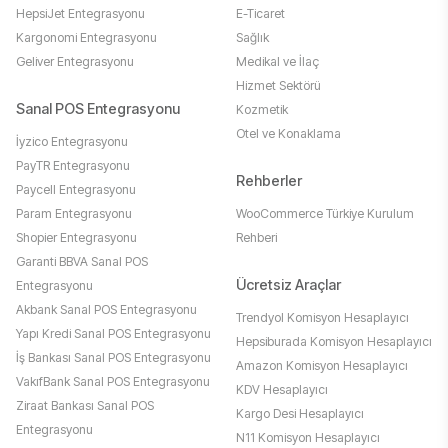
HepsiJet Entegrasyonu
E-Ticaret
Kargonomi Entegrasyonu
Sağlık
Geliver Entegrasyonu
Medikal ve İlaç
Hizmet Sektörü
Sanal POS Entegrasyonu
Kozmetik
Otel ve Konaklama
İyzico Entegrasyonu
PayTR Entegrasyonu
Rehberler
Paycell Entegrasyonu
Param Entegrasyonu
WooCommerce Türkiye Kurulum
Shopier Entegrasyonu
Rehberi
Garanti BBVA Sanal POS
Ücretsiz Araçlar
Entegrasyonu
Akbank Sanal POS Entegrasyonu
Trendyol Komisyon Hesaplayıcı
Yapı Kredi Sanal POS Entegrasyonu
Hepsiburada Komisyon Hesaplayıcı
İş Bankası Sanal POS Entegrasyonu
Amazon Komisyon Hesaplayıcı
VakıfBank Sanal POS Entegrasyonu
KDV Hesaplayıcı
Ziraat Bankası Sanal POS
Kargo Desi Hesaplayıcı
Entegrasyonu
N11 Komisyon Hesaplayıcı