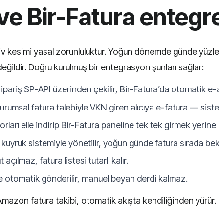
 Bir-Fatura entegre
v kesimi yasal zorunluluktur. Yoğun dönemde günde yüzlerc
değildir. Doğru kurulmuş bir entegrasyon şunları sağlar:
ariş SP-API üzerinden çekilir, Bir-Fatura’da otomatik e-ar
 kurumsal fatura talebiyle VKN giren alıcıya e-fatura — sist
rları elle indirip Bir-Fatura paneline tek tek girmek yerine
ırı kuyruk sistemiyle yönetilir, yoğun günde fatura sırada b
 açılmaz, fatura listesi tutarlı kalır.
e otomatik gönderilir, manuel beyan derdi kalmaz.
 Amazon fatura takibi, otomatik akışta kendiliğinden yürür.