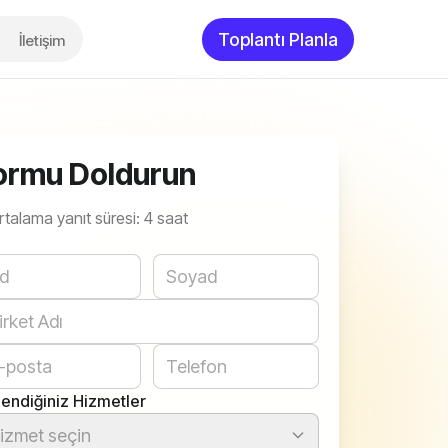
Toplantı Planla
İletişim
ormu Doldurun
rtalama yanıt süresi: 4 saat
bsite
ilendiğiniz Hizmetler
izmet seçin