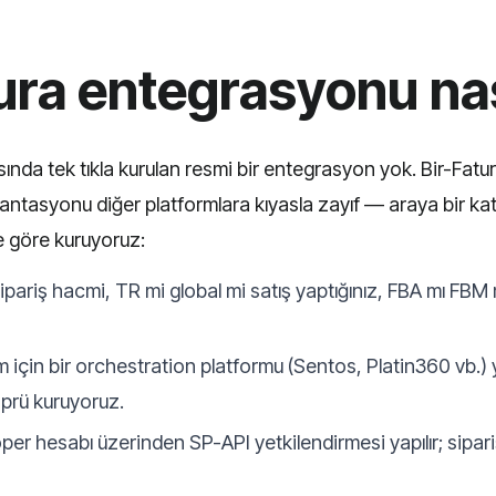
ra entegrasyonu nası
ında tek tıkla kurulan resmi bir entegrasyon yok. Bir-Fatu
kümantasyonu diğer platformlara kıyasla zayıf — araya bir 
e göre kuruyoruz:
ariş hacmi, TR mi global mi satış yaptığınız, FBA mı FBM mi
için bir orchestration platformu (Sentos, Platin360 vb.) yete
prü kuruyoruz.
 hesabı üzerinden SP-API yetkilendirmesi yapılır; sipariş