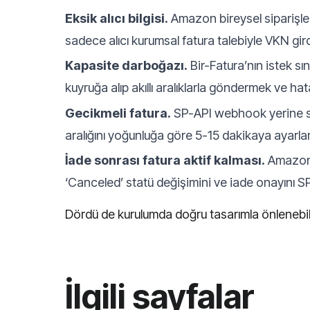
Eksik alıcı bilgisi.
Amazon bireysel siparişler
sadece alıcı kurumsal fatura talebiyle VKN gi
Kapasite darboğazı.
Bir-Fatura’nın istek sı
kuyruğa alıp akıllı aralıklarla göndermek ve
Gecikmeli fatura.
SP-API webhook yerine sorg
aralığını yoğunluğa göre 5-15 dakikaya ayarl
İade sonrası fatura aktif kalması.
Amazon’d
‘Canceled’ statü değişimini ve iade onayını SP
Dördü de kurulumda doğru tasarımla önlenebili
İlgili sayfalar