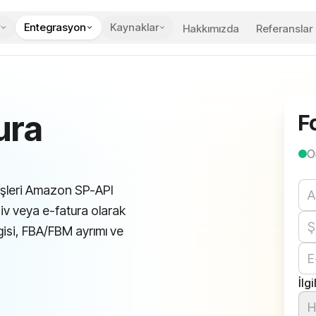
Entegrasyon
Kaynaklar
Hakkımızda
Referanslar
i
ura
F
O
We
işleri Amazon SP-API
iv veya e-fatura olarak
lgisi, FBA/FBM ayrımı ve
İlg
H