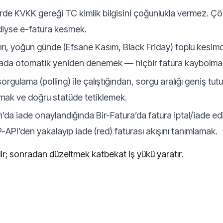
de KVKK gereği TC kimlik bilgisini çoğunlukla vermez. Çöz
rdiyse e-fatura kesmek.
nırı, yoğun günde (Efsane Kasım, Black Friday) toplu kesimd
 hatada otomatik yeniden denemek — hiçbir fatura kaybolma
ulama (polling) ile çalıştığından, sorgu aralığı geniş tut
amak ve doğru statüde tetiklemek.
a iade onaylandığında Bir-Fatura’da fatura iptal/iade e
-API’den yakalayıp iade (red) faturası akışını tanımlamak.
r; sonradan düzeltmek katbekat iş yükü yaratır.