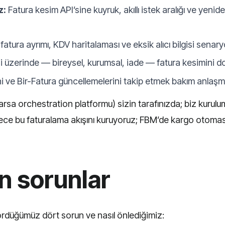
z:
Fatura kesim API’sine kuyruk, akıllı istek aralığı ve ye
atura ayrımı, KDV haritalaması ve eksik alıcı bilgisi senaryo
üzerinde — bireysel, kurumsal, iade — fatura kesimini d
ni ve Bir-Fatura güncellemelerini takip etmek bakım anlaşma
arsa orchestration platformu) sizin tarafınızda; biz kurul
ce bu faturalama akışını kuruyoruz; FBM’de kargo otomasyo
an sorunlar
rdüğümüz dört sorun ve nasıl önlediğimiz: