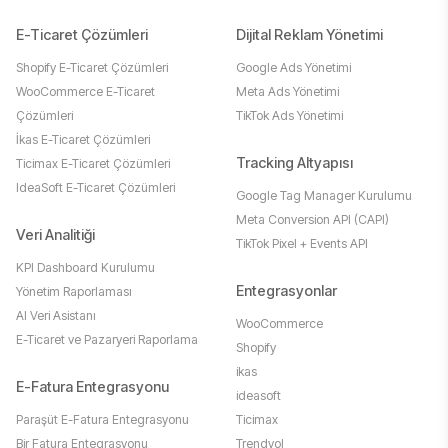
E-Ticaret Çözümleri
Dijital Reklam Yönetimi
Shopify E-Ticaret Çözümleri
Google Ads Yönetimi
WooCommerce E-Ticaret
Meta Ads Yönetimi
Çözümleri
TikTok Ads Yönetimi
İkas E-Ticaret Çözümleri
Tracking Altyapısı
Ticimax E-Ticaret Çözümleri
IdeaSoft E-Ticaret Çözümleri
Google Tag Manager Kurulumu
Meta Conversion API (CAPI)
Veri Analitiği
TikTok Pixel + Events API
KPI Dashboard Kurulumu
Entegrasyonlar
Yönetim Raporlaması
AI Veri Asistanı
WooCommerce
E-Ticaret ve Pazaryeri Raporlama
Shopify
ikas
E-Fatura Entegrasyonu
ideasoft
Paraşüt E-Fatura Entegrasyonu
Ticimax
Bir Fatura Entegrasyonu
Trendyol