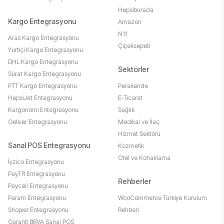
Hepsiburada
Kargo Entegrasyonu
Amazon
N11
Aras Kargo Entegrasyonu
Çiçeksepeti
Yurtiçi Kargo Entegrasyonu
DHL Kargo Entegrasyonu
Sektörler
Sürat Kargo Entegrasyonu
PTT Kargo Entegrasyonu
Perakende
HepsiJet Entegrasyonu
E-Ticaret
Kargonomi Entegrasyonu
Sağlık
Geliver Entegrasyonu
Medikal ve İlaç
Hizmet Sektörü
Sanal POS Entegrasyonu
Kozmetik
Otel ve Konaklama
İyzico Entegrasyonu
PayTR Entegrasyonu
Rehberler
Paycell Entegrasyonu
Param Entegrasyonu
WooCommerce Türkiye Kurulum
Shopier Entegrasyonu
Rehberi
Garanti BBVA Sanal POS