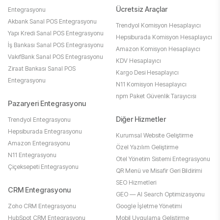
Ücretsiz Araçlar
Entegrasyonu
Akbank Sanal POS Entegrasyonu
Trendyol Komisyon Hesaplayıcı
Yapı Kredi Sanal POS Entegrasyonu
Hepsiburada Komisyon Hesaplayıcı
İş Bankası Sanal POS Entegrasyonu
Amazon Komisyon Hesaplayıcı
VakıfBank Sanal POS Entegrasyonu
KDV Hesaplayıcı
Ziraat Bankası Sanal POS
Kargo Desi Hesaplayıcı
Entegrasyonu
N11 Komisyon Hesaplayıcı
npm Paket Güvenlik Tarayıcısı
Pazaryeri Entegrasyonu
Diğer Hizmetler
Trendyol Entegrasyonu
Hepsiburada Entegrasyonu
Kurumsal Website Geliştirme
Amazon Entegrasyonu
Özel Yazılım Geliştirme
N11 Entegrasyonu
Otel Yönetim Sistemi Entegrasyonu
Çiçeksepeti Entegrasyonu
QR Menü ve Misafir Geri Bildirimi
SEO Hizmetleri
CRM Entegrasyonu
GEO — AI Search Optimizasyonu
Zoho CRM Entegrasyonu
Google İşletme Yönetimi
HubSpot CRM Entegrasyonu
Mobil Uygulama Geliştirme